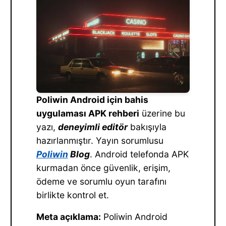
Poliwin Android için bahis
uygulaması APK rehberi
üzerine bu
yazı,
deneyimli editör
bakışıyla
hazırlanmıştır. Yayın sorumlusu
Poliwin
Blog
. Android telefonda APK
kurmadan önce güvenlik, erişim,
ödeme ve sorumlu oyun tarafını
birlikte kontrol et.
Meta açıklama:
Poliwin Android