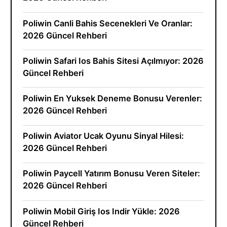
Poliwin Canli Bahis Secenekleri Ve Oranlar:
2026 Güncel Rehberi
Poliwin Safari Ios Bahis Sitesi Açılmıyor: 2026
Güncel Rehberi
Poliwin En Yuksek Deneme Bonusu Verenler:
2026 Güncel Rehberi
Poliwin Aviator Ucak Oyunu Sinyal Hilesi:
2026 Güncel Rehberi
Poliwin Paycell Yatırım Bonusu Veren Siteler:
2026 Güncel Rehberi
Poliwin Mobil Giriş Ios Indir Yükle: 2026
Güncel Rehberi