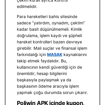
çekim kuralı ayrıca kontrol
edilmelidir.
Para hareketleri bahis sitesinde
sadece “yatırdım, oynadım, çektim”
kadar basit düşünülmemeli. Kimlik
doğrulama, işlem kaydı ve şüpheli
hareket kontrolleri bazen devreye
girebilir. Mali suçlar ve finansal işlem
farkındalığı için
MASAK
kaynaklarını
takip etmek faydalıdır. Bu,
kullanıcının kendi güvenliği için de
önemlidir; hesap bilgilerini
başkasıyla paylaşmak ya da
başkasının ödeme aracıyla işlem
yapmak çoğu durumda sorun çıkarır.
Poliwin APK içinde kupon,