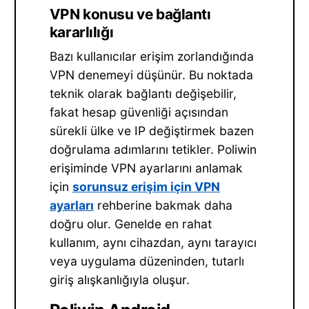
VPN konusu ve bağlantı
kararlılığı
Bazı kullanıcılar erişim zorlandığında
VPN denemeyi düşünür. Bu noktada
teknik olarak bağlantı değişebilir,
fakat hesap güvenliği açısından
sürekli ülke ve IP değiştirmek bazen
doğrulama adımlarını tetikler. Poliwin
erişiminde VPN ayarlarını anlamak
için
sorunsuz erişim için VPN
ayarları
rehberine bakmak daha
doğru olur. Genelde en rahat
kullanım, aynı cihazdan, aynı tarayıcı
veya uygulama düzeninden, tutarlı
giriş alışkanlığıyla oluşur.