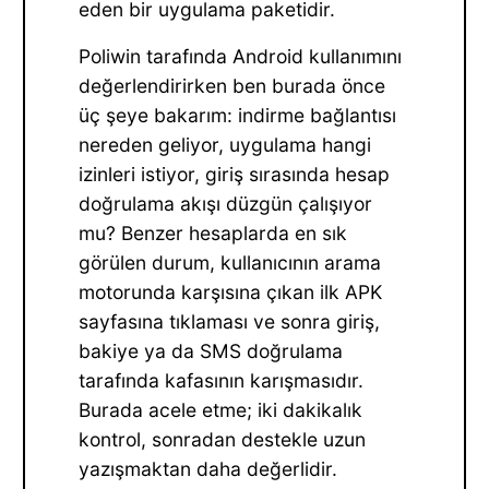
eden bir uygulama paketidir.
Poliwin tarafında Android kullanımını
değerlendirirken ben burada önce
üç şeye bakarım: indirme bağlantısı
nereden geliyor, uygulama hangi
izinleri istiyor, giriş sırasında hesap
doğrulama akışı düzgün çalışıyor
mu? Benzer hesaplarda en sık
görülen durum, kullanıcının arama
motorunda karşısına çıkan ilk APK
sayfasına tıklaması ve sonra giriş,
bakiye ya da SMS doğrulama
tarafında kafasının karışmasıdır.
Burada acele etme; iki dakikalık
kontrol, sonradan destekle uzun
yazışmaktan daha değerlidir.