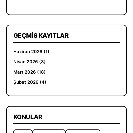
GEÇMIŞ KAYITLAR
Haziran 2026 (1)
Nisan 2026 (3)
Mart 2026 (18)
Şubat 2026 (4)
KONULAR