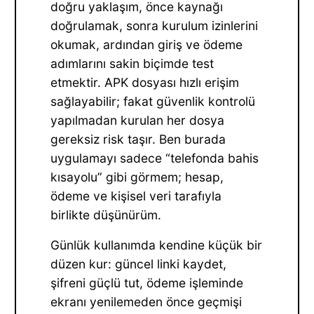
doğru yaklaşım, önce kaynağı
doğrulamak, sonra kurulum izinlerini
okumak, ardından giriş ve ödeme
adımlarını sakin biçimde test
etmektir. APK dosyası hızlı erişim
sağlayabilir; fakat güvenlik kontrolü
yapılmadan kurulan her dosya
gereksiz risk taşır. Ben burada
uygulamayı sadece “telefonda bahis
kısayolu” gibi görmem; hesap,
ödeme ve kişisel veri tarafıyla
birlikte düşünürüm.
Günlük kullanımda kendine küçük bir
düzen kur: güncel linki kaydet,
şifreni güçlü tut, ödeme işleminde
ekranı yenilemeden önce geçmişi