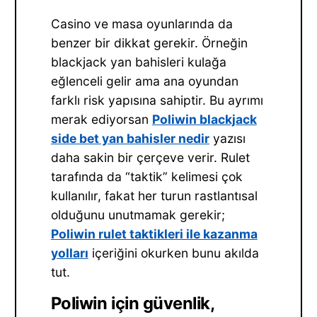
Casino ve masa oyunlarında da
benzer bir dikkat gerekir. Örneğin
blackjack yan bahisleri kulağa
eğlenceli gelir ama ana oyundan
farklı risk yapısına sahiptir. Bu ayrımı
merak ediyorsan
Poliwin blackjack
side bet yan bahisler nedir
yazısı
daha sakin bir çerçeve verir. Rulet
tarafında da “taktik” kelimesi çok
kullanılır, fakat her turun rastlantısal
olduğunu unutmamak gerekir;
Poliwin rulet taktikleri ile kazanma
yolları
içeriğini okurken bunu akılda
tut.
Poliwin için güvenlik,