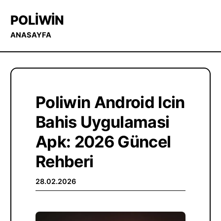
POLIWIN
ANASAYFA
Poliwin Android Icin
Bahis Uygulamasi
Apk: 2026 Güncel
Rehberi
28.02.2026