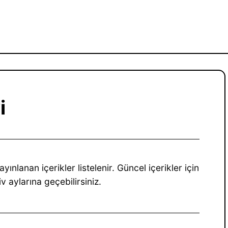
i
lanan içerikler listelenir. Güncel içerikler için
v aylarına geçebilirsiniz.