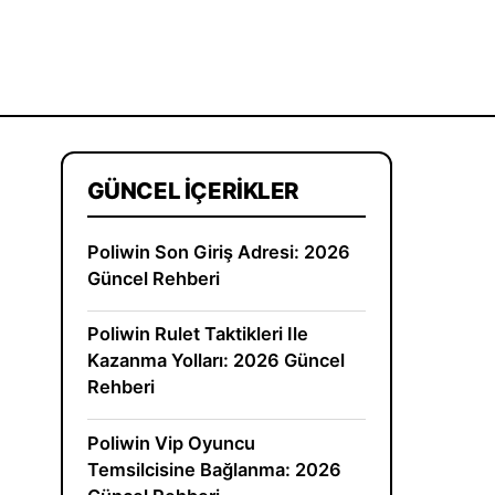
GÜNCEL İÇERIKLER
Poliwin Son Giriş Adresi: 2026
Güncel Rehberi
Poliwin Rulet Taktikleri Ile
Kazanma Yolları: 2026 Güncel
Rehberi
Poliwin Vip Oyuncu
Temsilcisine Bağlanma: 2026