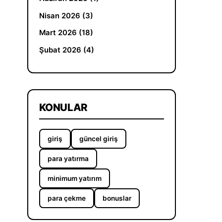
Nisan 2026 (3)
Mart 2026 (18)
Şubat 2026 (4)
KONULAR
giriş
güncel giriş
para yatırma
minimum yatırım
para çekme
bonuslar