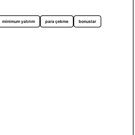
minimum yatırım
para çekme
bonuslar