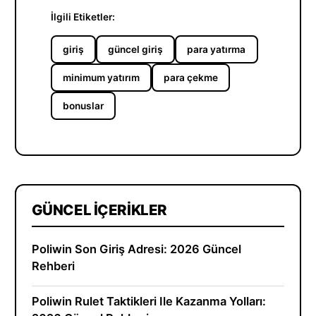
İlgili Etiketler:
giriş
güncel giriş
para yatırma
minimum yatırım
para çekme
bonuslar
GÜNCEL İÇERIKLER
Poliwin Son Giriş Adresi: 2026 Güncel
Rehberi
Poliwin Rulet Taktikleri Ile Kazanma Yolları: