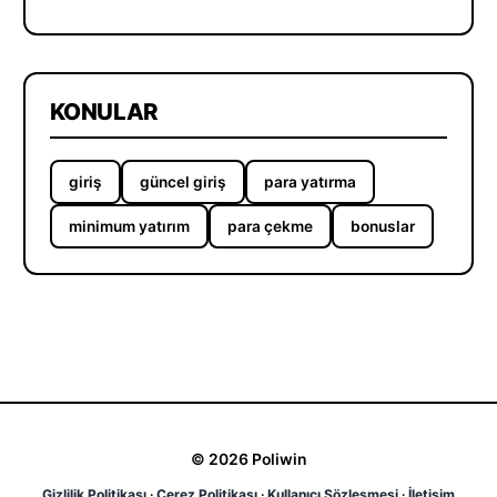
KONULAR
giriş
güncel giriş
para yatırma
minimum yatırım
para çekme
bonuslar
© 2026 Poliwin
Gizlilik Politikası
·
Çerez Politikası
·
Kullanıcı Sözleşmesi
·
İletişim