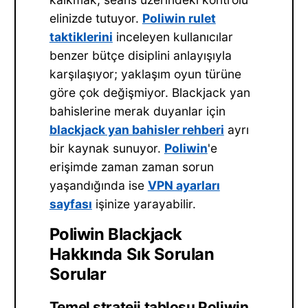
elinizde tutuyor.
Poliwin rulet
taktiklerini
inceleyen kullanıcılar
benzer bütçe disiplini anlayışıyla
karşılaşıyor; yaklaşım oyun türüne
göre çok değişmiyor. Blackjack yan
bahislerine merak duyanlar için
blackjack yan bahisler rehberi
ayrı
bir kaynak sunuyor.
Poliwin
'e
erişimde zaman zaman sorun
yaşandığında ise
VPN ayarları
sayfası
işinize yarayabilir.
Poliwin Blackjack
Hakkında Sık Sorulan
Sorular
Temel strateji tablosu Poliwin