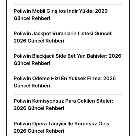
Poliwin Mobil Giriş Ios Indir Yükle: 2026
Güncel Rehberi
Poliwin Jackpot Vuranlarin Listesi Guncel:
2026 Güncel Rehberi
Poliwin Blackjack Side Bet Yan Bahisler: 2026
Güncel Rehberi
Poliwin Odeme Hizi En Yuksek Firma: 2026
Güncel Rehberi
Poliwin Komisyonsuz Para Cekilen Siteler:
2026 Güncel Rehberi
Poliwin Opera Tarayici Ile Sorunsuz Giriş:
2026 Güncel Rehberi