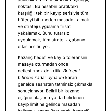
noktası. Bu hesabın pratikteki
karşılığı: tek bir kayıp serisiyle tüm
bütçeyi bitirmeden masada kalmak
ve strateji uygulama fırsatı
yakalamak. Bunu tutarsız
uygulamak, tüm stratejik çabanın
etkisini sıfırlıyor.
Kazanç hedefi ve kayıp toleransını
masaya oturmadan önce
netleştirmek de kritik.
Bütçemi
bitirene kadar oynarım
kararı
genelde seanstan tatminsiz çıkmakla
sonuçlanıyor. Belirli bir kazanç
eşiğine ulaşınca ya da belirlenen
kayıp limitine gelince masadan
kalkmak, seans üzerindeki kontrolü