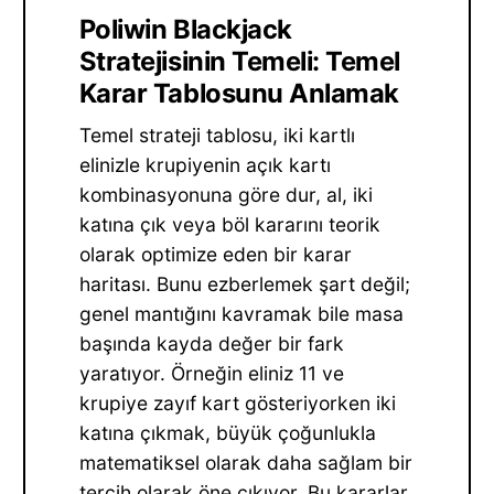
Poliwin Blackjack
Stratejisinin Temeli: Temel
Karar Tablosunu Anlamak
Temel strateji tablosu, iki kartlı
elinizle krupiyenin açık kartı
kombinasyonuna göre dur, al, iki
katına çık veya böl kararını teorik
olarak optimize eden bir karar
haritası. Bunu ezberlemek şart değil;
genel mantığını kavramak bile masa
başında kayda değer bir fark
yaratıyor. Örneğin eliniz 11 ve
krupiye zayıf kart gösteriyorken iki
katına çıkmak, büyük çoğunlukla
matematiksel olarak daha sağlam bir
tercih olarak öne çıkıyor. Bu kararlar