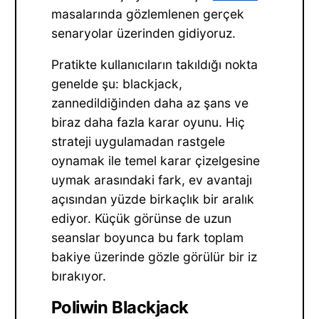
masalarında gözlemlenen gerçek
senaryolar üzerinden gidiyoruz.
Pratikte kullanıcıların takıldığı nokta
genelde şu: blackjack,
zannedildiğinden daha az şans ve
biraz daha fazla karar oyunu. Hiç
strateji uygulamadan rastgele
oynamak ile temel karar çizelgesine
uymak arasındaki fark, ev avantajı
açısından yüzde birkaçlık bir aralık
ediyor. Küçük görünse de uzun
seanslar boyunca bu fark toplam
bakiye üzerinde gözle görülür bir iz
bırakıyor.
Poliwin Blackjack