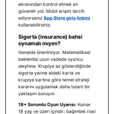
ekranından kontrol etmek en
güvenilir yol. Mobil erişim tercih
ediyorsanız
App Store giriş linkini
kullanabilirsiniz.
Sigorta (insurance) bahsi
oynamalı mıyım?
Genelde önerilmiyor. Matematiksel
beklentisi uzun vadede oyuncu
aleyhine. Krupiye as gösterdiğinde
sigorta yerine eldeki karta ve
krupiye kartına göre temel strateji
kararını uygulamak daha tutarlı bir
yaklaşım sunuyor.
18+ Sorumlu Oyun Uyarısı:
Kumar
18 yaş ve üzeri içindir; bağımlılık riski