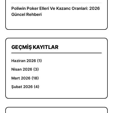
Poliwin Poker Elleri Ve Kazanc Oranlari: 2026
Güncel Rehberi
GEÇMIŞ KAYITLAR
Haziran 2026 (1)
Nisan 2026 (3)
Mart 2026 (18)
Şubat 2026 (4)