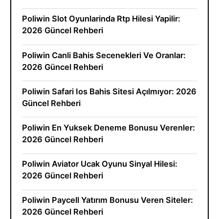
Poliwin Slot Oyunlarinda Rtp Hilesi Yapilir:
2026 Güncel Rehberi
Poliwin Canli Bahis Secenekleri Ve Oranlar:
2026 Güncel Rehberi
Poliwin Safari Ios Bahis Sitesi Açılmıyor: 2026
Güncel Rehberi
Poliwin En Yuksek Deneme Bonusu Verenler:
2026 Güncel Rehberi
Poliwin Aviator Ucak Oyunu Sinyal Hilesi:
2026 Güncel Rehberi
Poliwin Paycell Yatırım Bonusu Veren Siteler:
2026 Güncel Rehberi