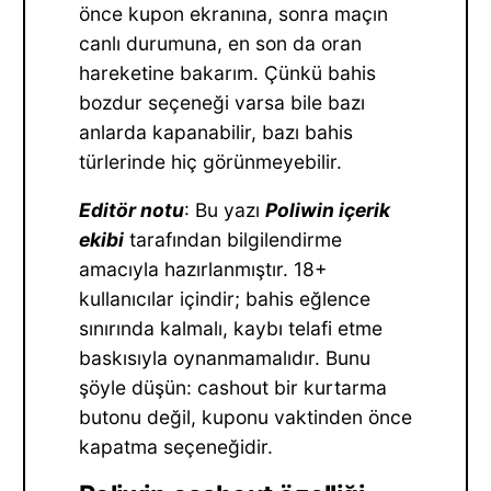
önce kupon ekranına, sonra maçın
canlı durumuna, en son da oran
hareketine bakarım. Çünkü bahis
bozdur seçeneği varsa bile bazı
anlarda kapanabilir, bazı bahis
türlerinde hiç görünmeyebilir.
Editör notu
: Bu yazı
Poliwin içerik
ekibi
tarafından bilgilendirme
amacıyla hazırlanmıştır. 18+
kullanıcılar içindir; bahis eğlence
sınırında kalmalı, kaybı telafi etme
baskısıyla oynanmamalıdır. Bunu
şöyle düşün: cashout bir kurtarma
butonu değil, kuponu vaktinden önce
kapatma seçeneğidir.