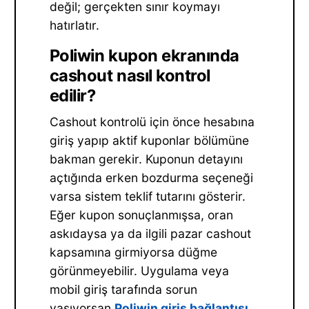
değil; gerçekten sınır koymayı
hatırlatır.
Poliwin kupon ekranında
cashout nasıl kontrol
edilir?
Cashout kontrolü için önce hesabına
giriş yapıp aktif kuponlar bölümüne
bakman gerekir. Kuponun detayını
açtığında erken bozdurma seçeneği
varsa sistem teklif tutarını gösterir.
Eğer kupon sonuçlanmışsa, oran
askıdaysa ya da ilgili pazar cashout
kapsamına girmiyorsa düğme
görünmeyebilir. Uygulama veya
mobil giriş tarafında sorun
yaşıyorsan
Poliwin giriş bağlantısı