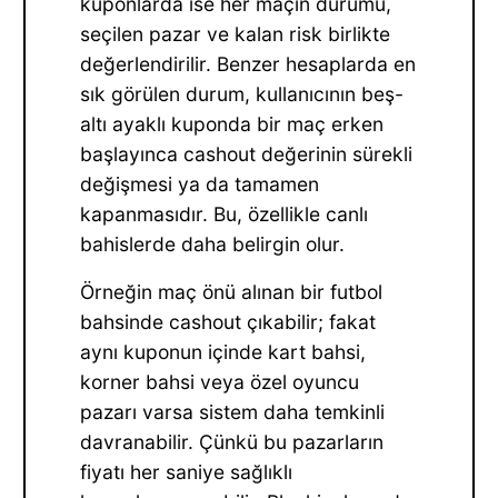
kuponlarda ise her maçın durumu,
seçilen pazar ve kalan risk birlikte
değerlendirilir. Benzer hesaplarda en
sık görülen durum, kullanıcının beş-
altı ayaklı kuponda bir maç erken
başlayınca cashout değerinin sürekli
değişmesi ya da tamamen
kapanmasıdır. Bu, özellikle canlı
bahislerde daha belirgin olur.
Örneğin maç önü alınan bir futbol
bahsinde cashout çıkabilir; fakat
aynı kuponun içinde kart bahsi,
korner bahsi veya özel oyuncu
pazarı varsa sistem daha temkinli
davranabilir. Çünkü bu pazarların
fiyatı her saniye sağlıklı