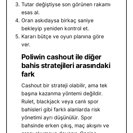
Tutar değiştiyse son görünen rakamı
esas al.
Oran askıdaysa birkaç saniye
bekleyip yeniden kontrol et.
Kararı bütçe ve oyun planına göre
ver.
Poliwin cashout ile diğer
bahis stratejileri arasındaki
fark
Cashout bir strateji olabilir, ama tek
başına kazanma yöntemi değildir.
Rulet, blackjack veya canlı spor
bahisleri gibi farklı alanlarda risk
yönetimi ayrı düşünülür. Spor
bahsinde erken çıkış, maç akışını ve