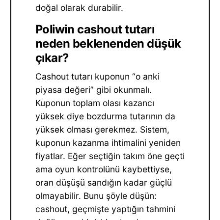
doğal olarak durabilir.
Poliwin cashout tutarı
neden beklenenden düşük
çıkar?
Cashout tutarı kuponun “o anki
piyasa değeri” gibi okunmalı.
Kuponun toplam olası kazancı
yüksek diye bozdurma tutarının da
yüksek olması gerekmez. Sistem,
kuponun kazanma ihtimalini yeniden
fiyatlar. Eğer seçtiğin takım öne geçti
ama oyun kontrolünü kaybettiyse,
oran düşüşü sandığın kadar güçlü
olmayabilir. Bunu şöyle düşün:
cashout, geçmişte yaptığın tahmini