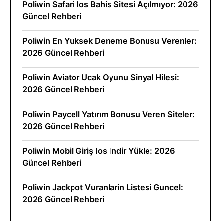
Poliwin Safari Ios Bahis Sitesi Açılmıyor: 2026
Güncel Rehberi
Poliwin En Yuksek Deneme Bonusu Verenler:
2026 Güncel Rehberi
Poliwin Aviator Ucak Oyunu Sinyal Hilesi:
2026 Güncel Rehberi
Poliwin Paycell Yatırım Bonusu Veren Siteler:
2026 Güncel Rehberi
Poliwin Mobil Giriş Ios Indir Yükle: 2026
Güncel Rehberi
Poliwin Jackpot Vuranlarin Listesi Guncel:
2026 Güncel Rehberi