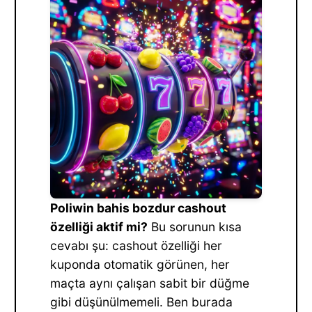
Poliwin bahis bozdur cashout
özelliği aktif mi?
Bu sorunun kısa
cevabı şu: cashout özelliği her
kuponda otomatik görünen, her
maçta aynı çalışan sabit bir düğme
gibi düşünülmemeli. Ben burada