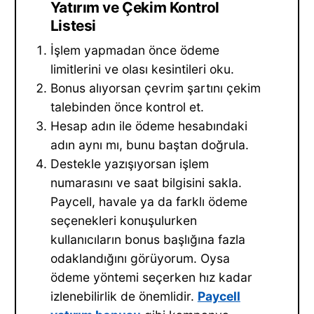
Yatırım ve Çekim Kontrol
Listesi
İşlem yapmadan önce ödeme
limitlerini ve olası kesintileri oku.
Bonus alıyorsan çevrim şartını çekim
talebinden önce kontrol et.
Hesap adın ile ödeme hesabındaki
adın aynı mı, bunu baştan doğrula.
Destekle yazışıyorsan işlem
numarasını ve saat bilgisini sakla.
Paycell, havale ya da farklı ödeme
seçenekleri konuşulurken
kullanıcıların bonus başlığına fazla
odaklandığını görüyorum. Oysa
ödeme yöntemi seçerken hız kadar
izlenebilirlik de önemlidir.
Paycell