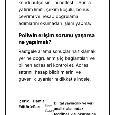
kendi bütçe sınırını netleştir. Sonra
yatırım limiti, çekim koşulu, bonus
çevrimi ve hesap doğrulama
adımlarını okumadan işlem yapma.
Poliwin erişim sorunu yaşarsa
ne yapılmalı?
Rastgele arama sonuçlarına tıklamak
yerine doğrulanmış iç bağlantıları ve
bilinen adresleri kontrol et. Adres
satırını, hesap bildirimlerini ve
güvenlik uyarılarını dikkatle incele.
İçerik
Damla
—
Dijital yayıncılık ve veri
Spor
Editörü:
Sarı
analizi alanındaki
Yazarı
tecrübesiyle, okurlarına