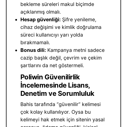
bekleme süreleri makul biçimde
açıklanmış olmalı.
Hesap güvenliği:
Şifre yenileme,
cihaz değişimi ve kimlik doğrulama
süreci kullanıcıyı yarı yolda
bırakmamalı.
Bonus dili:
Kampanya metni sadece
cazip başlık değil, çevrim ve çekim
şartlarını da net göstermeli.
Poliwin Güvenilirlik
İncelemesinde Lisans,
Denetim ve Sorumluluk
Bahis tarafında “güvenilir” kelimesi
çok kolay kullanılıyor. Oysa bu
kelimeyi hak etmek için sitenin yasal