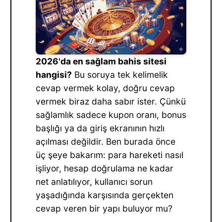
2026'da en sağlam bahis sitesi
hangisi?
Bu soruya tek kelimelik
cevap vermek kolay, doğru cevap
vermek biraz daha sabır ister. Çünkü
sağlamlık sadece kupon oranı, bonus
başlığı ya da giriş ekranının hızlı
açılması değildir. Ben burada önce
üç şeye bakarım: para hareketi nasıl
işliyor, hesap doğrulama ne kadar
net anlatılıyor, kullanıcı sorun
yaşadığında karşısında gerçekten
cevap veren bir yapı buluyor mu?