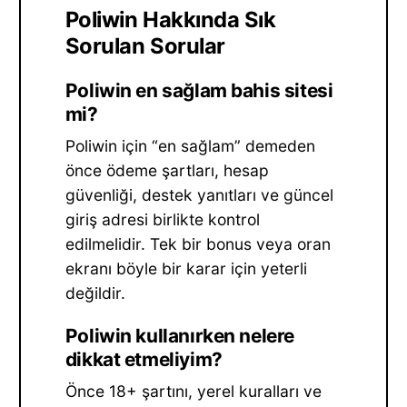
Poliwin Hakkında Sık
Sorulan Sorular
Poliwin en sağlam bahis sitesi
mi?
Poliwin için “en sağlam” demeden
önce ödeme şartları, hesap
güvenliği, destek yanıtları ve güncel
giriş adresi birlikte kontrol
edilmelidir. Tek bir bonus veya oran
ekranı böyle bir karar için yeterli
değildir.
Poliwin kullanırken nelere
dikkat etmeliyim?
Önce 18+ şartını, yerel kuralları ve