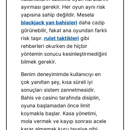
ayırması gerekir. Her oyun aynı risk
yapısına sahip değildir. Mesela
blackjack yan bahisleri
daha cazip
görünebilir, fakat ana oyundan farklı
risk taşır.
rulet taktikleri
gibi
rehberleri okurken de hiçbir
yöntemin sonucu kesinleştirmediğini
bilmek gerekir.
Benim deneyimimde kullanıcıyı en
çok yanıltan şey, kısa süreli iyi
sonuçları sistem zannetmesidir.
Bahis ve casino tarafında disiplin,
oyuna başlamadan önce limit
koymakla başlar. Kasa yönetimi,
mola vermek ve kayıp sonrası acele
karar almamak kuru tavsiye gibi