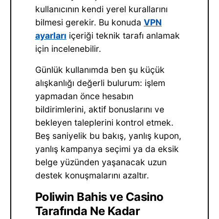
kullanıcının kendi yerel kurallarını
bilmesi gerekir. Bu konuda
VPN
ayarları
içeriği teknik tarafı anlamak
için incelenebilir.
Günlük kullanımda ben şu küçük
alışkanlığı değerli bulurum: işlem
yapmadan önce hesabın
bildirimlerini, aktif bonuslarını ve
bekleyen taleplerini kontrol etmek.
Beş saniyelik bu bakış, yanlış kupon,
yanlış kampanya seçimi ya da eksik
belge yüzünden yaşanacak uzun
destek konuşmalarını azaltır.
Poliwin Bahis ve Casino
Tarafında Ne Kadar