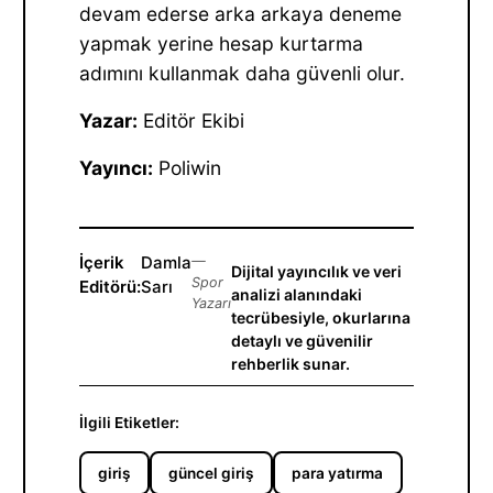
devam ederse arka arkaya deneme
yapmak yerine hesap kurtarma
adımını kullanmak daha güvenli olur.
Yazar:
Editör Ekibi
Yayıncı:
Poliwin
İçerik
Damla
—
Dijital yayıncılık ve veri
Spor
Editörü:
Sarı
analizi alanındaki
Yazarı
tecrübesiyle, okurlarına
detaylı ve güvenilir
rehberlik sunar.
İlgili Etiketler:
giriş
güncel giriş
para yatırma