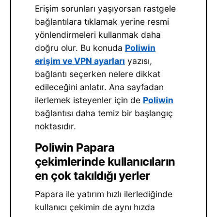
Erişim sorunları yaşıyorsan rastgele
bağlantılara tıklamak yerine resmi
yönlendirmeleri kullanmak daha
doğru olur. Bu konuda
Poliwin
erişim ve VPN ayarları
yazısı,
bağlantı seçerken nelere dikkat
edileceğini anlatır. Ana sayfadan
ilerlemek isteyenler için de
Poliwin
bağlantısı daha temiz bir başlangıç
noktasıdır.
Poliwin Papara
çekimlerinde kullanıcıların
en çok takıldığı yerler
Papara ile yatırım hızlı ilerlediğinde
kullanıcı çekimin de aynı hızda