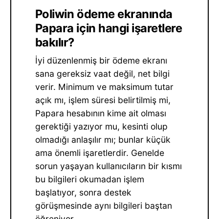
Poliwin ödeme ekranında
Papara için hangi işaretlere
bakılır?
İyi düzenlenmiş bir ödeme ekranı
sana gereksiz vaat değil, net bilgi
verir. Minimum ve maksimum tutar
açık mı, işlem süresi belirtilmiş mi,
Papara hesabının kime ait olması
gerektiği yazıyor mu, kesinti olup
olmadığı anlaşılır mı; bunlar küçük
ama önemli işaretlerdir. Genelde
sorun yaşayan kullanıcıların bir kısmı
bu bilgileri okumadan işlem
başlatıyor, sonra destek
görüşmesinde aynı bilgileri baştan
öğreniyor.