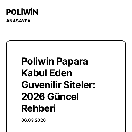
POLIWIN
ANASAYFA
Poliwin Papara
Kabul Eden
Guvenilir Siteler:
2026 Güncel
Rehberi
06.03.2026