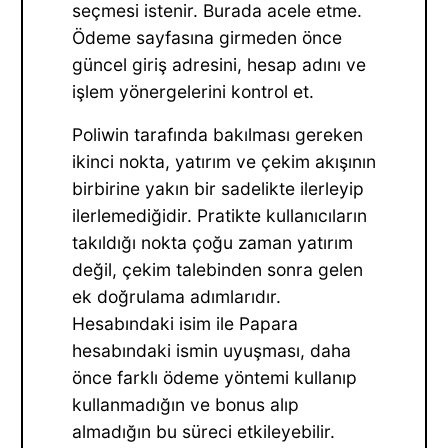
seçmesi istenir. Burada acele etme.
Ödeme sayfasına girmeden önce
güncel giriş adresini, hesap adını ve
işlem yönergelerini kontrol et.
Poliwin tarafında bakılması gereken
ikinci nokta, yatırım ve çekim akışının
birbirine yakın bir sadelikte ilerleyip
ilerlemediğidir. Pratikte kullanıcıların
takıldığı nokta çoğu zaman yatırım
değil, çekim talebinden sonra gelen
ek doğrulama adımlarıdır.
Hesabındaki isim ile Papara
hesabındaki ismin uyuşması, daha
önce farklı ödeme yöntemi kullanıp
kullanmadığın ve bonus alıp
almadığın bu süreci etkileyebilir.