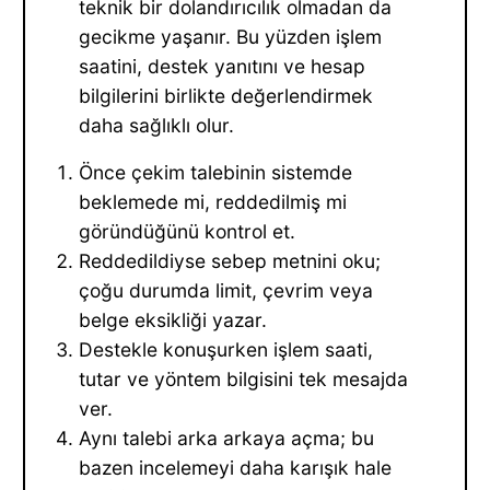
teknik bir dolandırıcılık olmadan da
gecikme yaşanır. Bu yüzden işlem
saatini, destek yanıtını ve hesap
bilgilerini birlikte değerlendirmek
daha sağlıklı olur.
Önce çekim talebinin sistemde
beklemede mi, reddedilmiş mi
göründüğünü kontrol et.
Reddedildiyse sebep metnini oku;
çoğu durumda limit, çevrim veya
belge eksikliği yazar.
Destekle konuşurken işlem saati,
tutar ve yöntem bilgisini tek mesajda
ver.
Aynı talebi arka arkaya açma; bu
bazen incelemeyi daha karışık hale