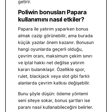
getirir.
Poliwin bonusları Papara
kullanımını nasıl etkiler?
Papara ile yatırım yaparken bonus
almak cazip görünebilir, ama burada
küçük yazılar önem kazanır. Bonusun
hangi oyunlarda geçerli olduğu,
çevrim oranı, maksimum çekim sınırı
ve iptal hakkı net değilse yatırım
kararı bulanıklaşır. Özellikle spor,
rulet, blackjack veya slot gibi farklı
alanlarda çevrim katkısı değişebilir.
Bunu şöyle düşün: ödeme yöntemi
seni siteye sokar, bonus şartları ise
paranı nasıl kullanabileceğini belirler.