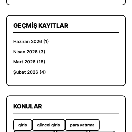
GEÇMIŞ KAYITLAR
Haziran 2026 (1)
Nisan 2026 (3)
Mart 2026 (18)
Şubat 2026 (4)
KONULAR
giriş
güncel giriş
para yatırma