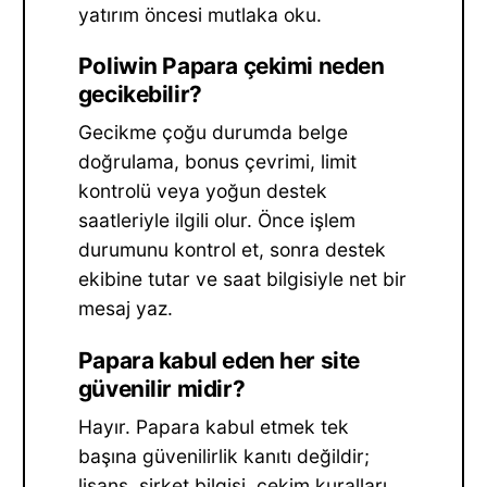
yatırım öncesi mutlaka oku.
Poliwin Papara çekimi neden
gecikebilir?
Gecikme çoğu durumda belge
doğrulama, bonus çevrimi, limit
kontrolü veya yoğun destek
saatleriyle ilgili olur. Önce işlem
durumunu kontrol et, sonra destek
ekibine tutar ve saat bilgisiyle net bir
mesaj yaz.
Papara kabul eden her site
güvenilir midir?
Hayır. Papara kabul etmek tek
başına güvenilirlik kanıtı değildir;
lisans, şirket bilgisi, çekim kuralları,