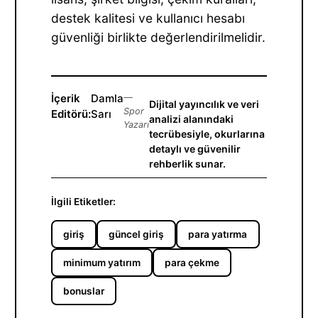
destek kalitesi ve kullanıcı hesabı
güvenliği birlikte değerlendirilmelidir.
İçerik
Damla
—
Dijital yayıncılık ve veri
Spor
Editörü:
Sarı
analizi alanındaki
Yazarı
tecrübesiyle, okurlarına
detaylı ve güvenilir
rehberlik sunar.
İlgili Etiketler:
giriş
güncel giriş
para yatırma
minimum yatırım
para çekme
bonuslar