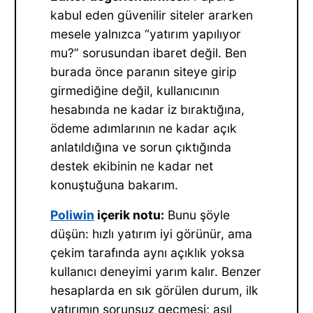
kabul eden güvenilir siteler ararken
mesele yalnızca “yatırım yapılıyor
mu?” sorusundan ibaret değil. Ben
burada önce paranın siteye girip
girmediğine değil, kullanıcının
hesabında ne kadar iz bıraktığına,
ödeme adımlarının ne kadar açık
anlatıldığına ve sorun çıktığında
destek ekibinin ne kadar net
konuştuğuna bakarım.
Poliwin
içerik notu:
Bunu şöyle
düşün: hızlı yatırım iyi görünür, ama
çekim tarafında aynı açıklık yoksa
kullanıcı deneyimi yarım kalır. Benzer
hesaplarda en sık görülen durum, ilk
yatırımın sorunsuz geçmesi; asıl