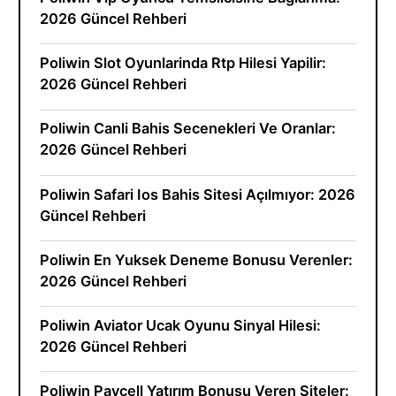
2026 Güncel Rehberi
Poliwin Slot Oyunlarinda Rtp Hilesi Yapilir:
2026 Güncel Rehberi
Poliwin Canli Bahis Secenekleri Ve Oranlar:
2026 Güncel Rehberi
Poliwin Safari Ios Bahis Sitesi Açılmıyor: 2026
Güncel Rehberi
Poliwin En Yuksek Deneme Bonusu Verenler:
2026 Güncel Rehberi
Poliwin Aviator Ucak Oyunu Sinyal Hilesi:
2026 Güncel Rehberi
Poliwin Paycell Yatırım Bonusu Veren Siteler: