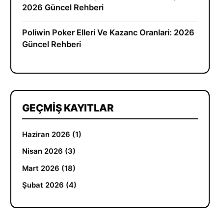
2026 Güncel Rehberi
Poliwin Poker Elleri Ve Kazanc Oranlari: 2026
Güncel Rehberi
GEÇMIŞ KAYITLAR
Haziran 2026 (1)
Nisan 2026 (3)
Mart 2026 (18)
Şubat 2026 (4)