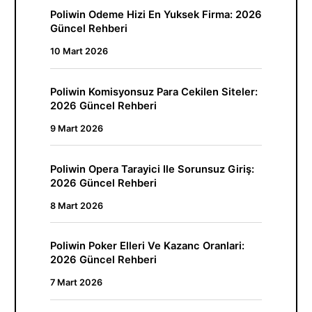
Poliwin Odeme Hizi En Yuksek Firma: 2026
Güncel Rehberi
10 Mart 2026
Poliwin Komisyonsuz Para Cekilen Siteler:
2026 Güncel Rehberi
9 Mart 2026
Poliwin Opera Tarayici Ile Sorunsuz Giriş:
2026 Güncel Rehberi
8 Mart 2026
Poliwin Poker Elleri Ve Kazanc Oranlari:
2026 Güncel Rehberi
7 Mart 2026