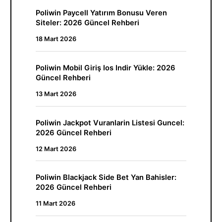
Poliwin Paycell Yatırım Bonusu Veren
Siteler: 2026 Güncel Rehberi
18 Mart 2026
Poliwin Mobil Giriş Ios Indir Yükle: 2026
Güncel Rehberi
13 Mart 2026
Poliwin Jackpot Vuranlarin Listesi Guncel:
2026 Güncel Rehberi
12 Mart 2026
Poliwin Blackjack Side Bet Yan Bahisler:
2026 Güncel Rehberi
11 Mart 2026