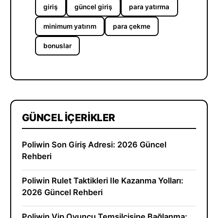
giriş
güncel giriş
para yatırma
minimum yatırım
para çekme
bonuslar
GÜNCEL İÇERIKLER
Poliwin Son Giriş Adresi: 2026 Güncel
Rehberi
Poliwin Rulet Taktikleri Ile Kazanma Yolları:
2026 Güncel Rehberi
Poliwin Vip Oyuncu Temsilcisine Bağlanma: